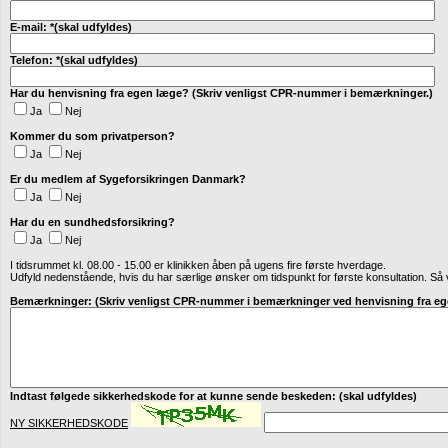
E-mail: *(skal udfyldes)
Telefon: *(skal udfyldes)
Har du henvisning fra egen læge? (Skriv venligst CPR-nummer i bemærkninger.)
Ja
Nej
Kommer du som privatperson?
Ja
Nej
Er du medlem af Sygeforsikringen Danmark?
Ja
Nej
Har du en sundhedsforsikring?
Ja
Nej
I tidsrummet kl. 08.00 - 15.00 er klinikken åben på ugens fire første hverdage.
Udfyld nedenstående, hvis du har særlige ønsker om tidspunkt for første konsultation. Så vi
Bemærkninger: (Skriv venligst CPR-nummer i bemærkninger ved henvisning fra eg
Indtast følgede sikkerhedskode for at kunne sende beskeden: (skal udfyldes)
NY SIKKERHEDSKODE